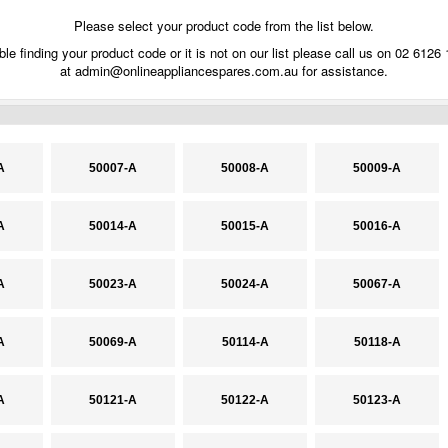
Please select your product code from the list below.
ble finding your product code or it is not on our list please call us on 02 6126
at
admin@onlineappliancespares.com.au
for assistance.
A
50007-A
50008-A
50009-A
A
50014-A
50015-A
50016-A
A
50023-A
50024-A
50067-A
A
50069-A
50114-A
50118-A
A
50121-A
50122-A
50123-A