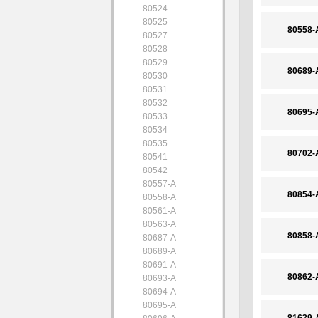
80524
80525
80558-
80527
80528
80529
80689-
80530
80531
80532
80695-
80533
80534
80535
80702-
80541
80542
80557-A
80854-
80558-A
80561-A
80563-A
80858-
80687-A
80689-A
80691-A
80862-
80693-A
80694-A
80695-A