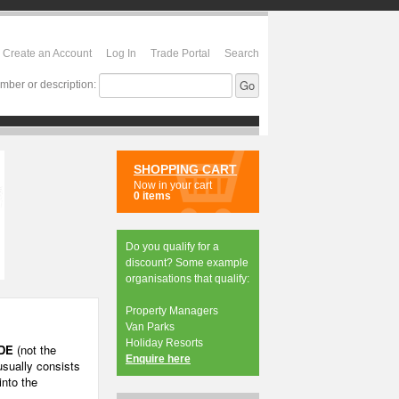
Create an Account
Log In
Trade Portal
Search
mber or description:
SHOPPING CART
Now in your cart
0 items
Do you qualify for a
discount? Some example
organisations that qualify:
Property Managers
Van Parks
Holiday Resorts
DE
(not the
Enquire here
sually consists
into the