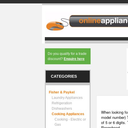
Do you qualify for a trade
discount?
Enquire here
CATEGORIES
Fisher & Paykel
Laundry Appliances
Refrigeration
Dishwashers
When looking fo
Cooking Appliances
model number) T
Cooking - Electric or
of 5 or 6 digits
Gas
Rangehood.