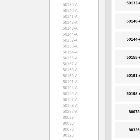
50133-
50139-A
50140-A
50141-A
50140-
50142-A
50143-A
50144-A
50144-
50152-A
50153-A
50154-A
50155-
50155-A
50167-A
50168-A
50191-
50169-A
50191-A
50194-A
50195-A
50198-
50197-A
50198-A
50232-A
80078
80029
80030
80078
80326
80323